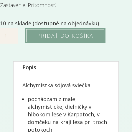
Zastavenie. Prítomnosť.
10 na sklade (dostupné na objednávku)
množstvo
PRIDAŤ DO KOŠÍKA
Lesný
vánok
sójová
Popis
sviečka
Alchymistka sójová sviečka
pochádzam z malej
alchymistickej dielničky v
hlbokom lese v Karpatoch, v
domčeku na kraji lesa pri troch
potokoch