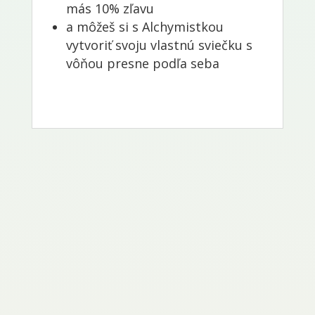
más 10% zľavu
a môžeš si s Alchymistkou
vytvoriť svoju vlastnú sviečku s
vôňou presne podľa seba
„Boh je priateľom mlčania.
Všimnite si, že príroda, stromy,
rastliny a kvety rastú v tichu.
Všimnite si, ako sa nebo, slnko a