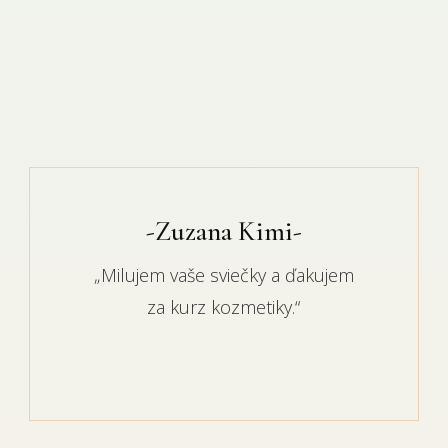
mesiac nečujne pohybujú. Aj my
potrebujeme byť ticho, aby sme sa
mohli dotknúť duše.“
-Zuzana Kimi-
„Milujem vaše sviečky a ďakujem
za kurz kozmetiky.“